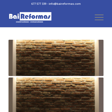
677 577 339 - info@baireformas.com